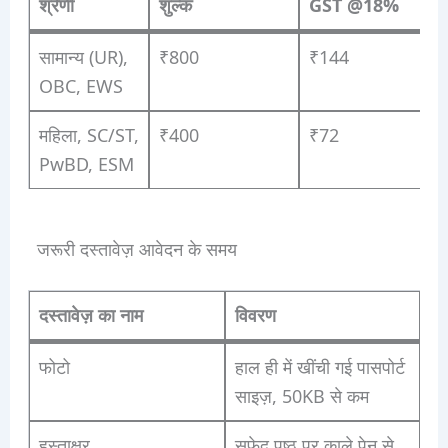
श्रेणी
शुल्क
GST @18%
क
सामान्य (UR),
₹800
₹144
₹
OBC, EWS
महिला, SC/ST,
₹400
₹72
₹
PwBD, ESM
जरूरी दस्तावेज़ आवेदन के समय
दस्तावेज़ का नाम
विवरण
फोटो
हाल ही में खींची गई पासपोर्ट
साइज़, 50KB से कम
हस्ताक्षर
सफेद पृष्ठ पर काले पेन से