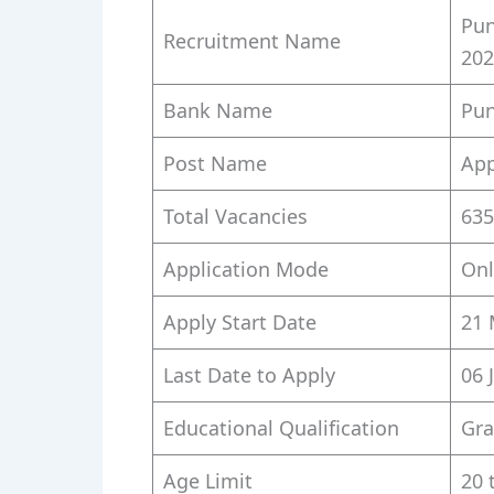
Pun
Recruitment Name
202
Bank Name
Pun
Post Name
App
Total Vacancies
635
Application Mode
Onl
Apply Start Date
21 
Last Date to Apply
06 
Educational Qualification
Gra
Age Limit
20 