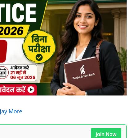
ijay More
Join Now