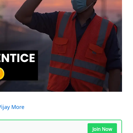
Vijay More
Join Now