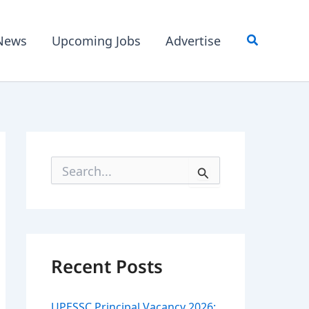
News
Upcoming Jobs
Advertise
S
e
a
r
c
h
f
Recent Posts
o
r
:
UPESSC Principal Vacancy 2026: