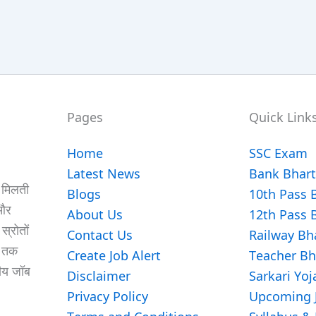
Pages
Quick Link
Home
SSC Exam
Latest News
Bank Bhart
ो मिलती
Blogs
10th Pass 
 और
About Us
12th Pass 
्रोतों
Contact Us
Railway Bha
ा तक
Create Job Alert
Teacher Bh
ीय जॉब
Disclaimer
Sarkari Yoj
Privacy Policy
Upcoming 