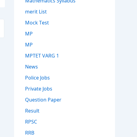
Mathematics Syllabus
merit List
Mock Test
MP
MP
MPTET VARG 1
News
Police Jobs
Private Jobs
Question Paper
Result
RPSC
RRB