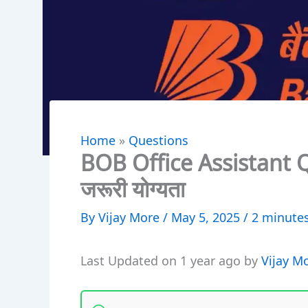
Home
»
Questions
BOB Office Assistant Q
जरूरी योग्यता
By
Vijay More
/
May 5, 2025
/
2 minutes
Last Updated on 1 year ago by
Vijay M