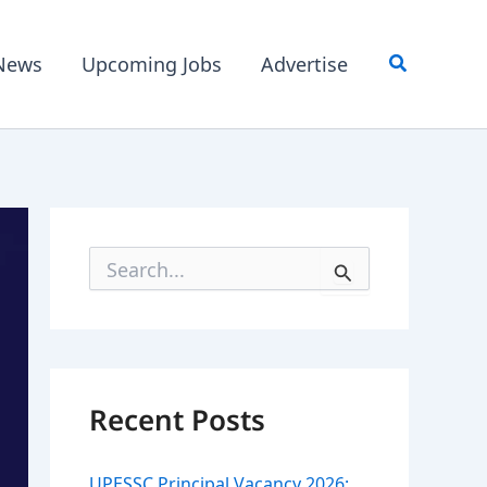
News
Upcoming Jobs
Advertise
S
e
a
r
c
h
f
Recent Posts
o
r
:
UPESSC Principal Vacancy 2026: