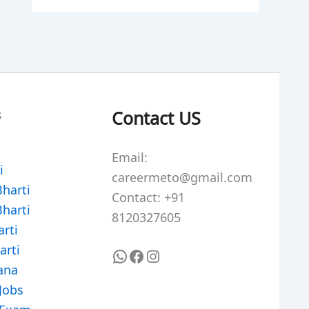
WhatsApp
Facebook
Instagram
s
Contact US
Email:
i
careermeto@gmail.com
Bharti
Contact: +91
Bharti
8120327605
rti
arti
ana
Jobs