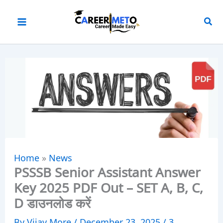
Skip
to
content
Home
»
News
PSSSB Senior Assistant Answer
Key 2025 PDF Out – SET A, B, C,
D डाउनलोड करें
By
Vijay More
/
December 23, 2025
/
3