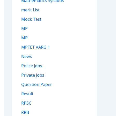
Mathematics Syllabus
merit List
Mock Test
MP
MP
MPTET VARG 1
News
Police Jobs
Private Jobs
Question Paper
Result
RPSC
RRB