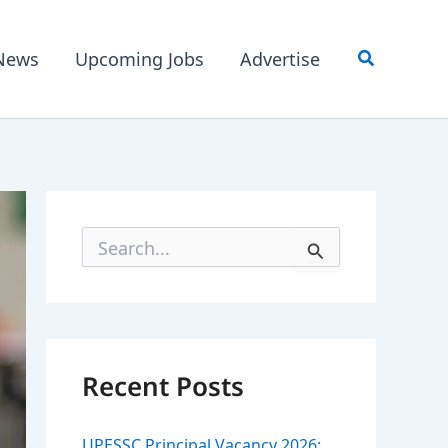
News
Upcoming Jobs
Advertise
S
e
a
r
c
h
f
Recent Posts
o
r
:
UPESSC Principal Vacancy 2026: