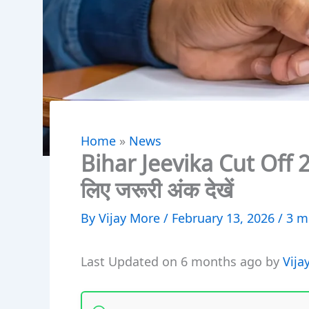
Home
»
News
Bihar Jeevika Cut Off 2
लिए जरूरी अंक देखें
By
Vijay More
/
February 13, 2026
/
3 m
Last Updated on 6 months ago by
Vija