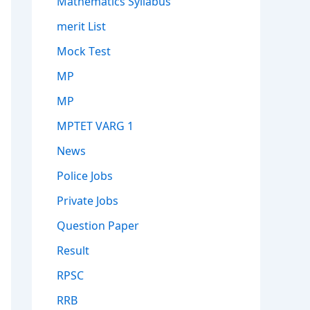
Mathematics Syllabus
merit List
Mock Test
MP
MP
MPTET VARG 1
News
Police Jobs
Private Jobs
Question Paper
Result
RPSC
RRB