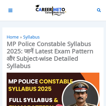
Skip
to
content
Home
»
Syllabus
MP Police Constable Syllabus
2025: जानें Latest Exam Pattern
और Subject-wise Detailed
Syllabus