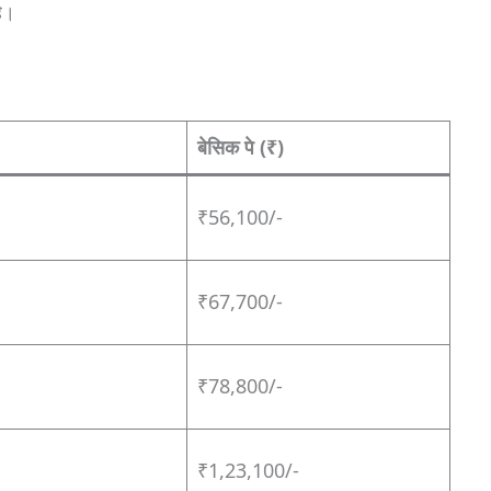
है।
बेसिक पे (₹)
₹56,100/-
₹67,700/-
₹78,800/-
₹1,23,100/-