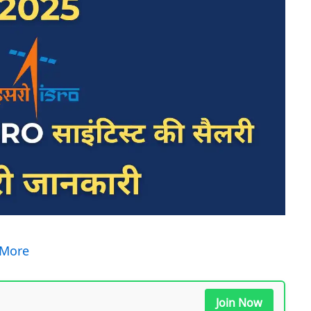
 More
Join Now