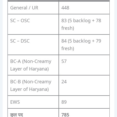
General / UR
448
SC – OSC
83 (5 backlog + 78
fresh)
SC – DSC
84 (5 backlog + 79
fresh)
BC-A (Non-Creamy
57
Layer of Haryana)
BC-B (Non-Creamy
24
Layer of Haryana)
EWS
89
कुल पद
785