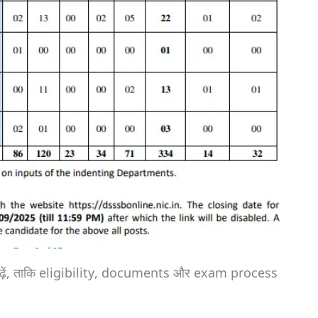
से पढ़ें, ताकि eligibility, documents और exam process