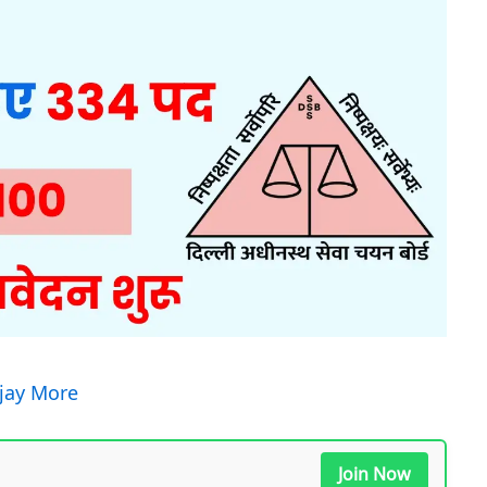
ijay More
Join Now