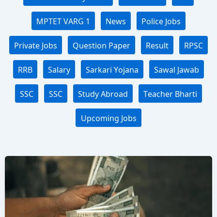
MPTET VARG 1
News
Police Jobs
Private Jobs
Question Paper
Result
RPSC
RRB
Salary
Sarkari Yojana
Sawal Jawab
SSC
SSC
Study Abroad
Teacher Bharti
Upcoming Jobs