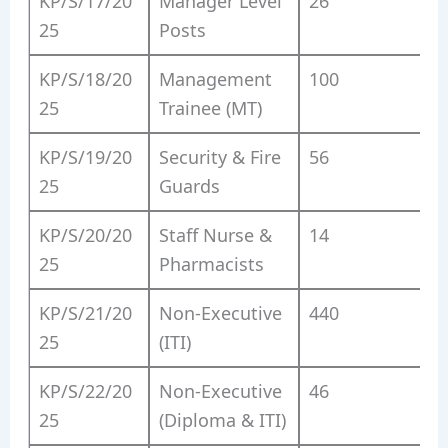
KP/S/17/20
Manager Level
26
25
Posts
KP/S/18/20
Management
100
25
Trainee (MT)
KP/S/19/20
Security & Fire
56
25
Guards
KP/S/20/20
Staff Nurse &
14
25
Pharmacists
KP/S/21/20
Non-Executive
440
25
(ITI)
KP/S/22/20
Non-Executive
46
25
(Diploma & ITI)